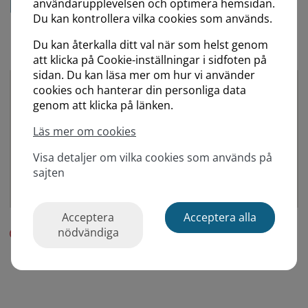
användarupplevelsen och optimera hemsidan.
2025-10-21 - 2025-10-22
Du kan kontrollera vilka cookies som används.
Plats
Du kan återkalla ditt val när som helst genom
Göteborg, Mölndals sjukhus
att klicka på Cookie-inställningar i sidfoten på
sidan. Du kan läsa mer om hur vi använder
cookies och hanterar din personliga data
genom att klicka på länken.
Läs mer om cookies
Visa detaljer om vilka cookies som används på
sajten
Acceptera
Acceptera alla
nödvändiga
Inte öppen för registrering